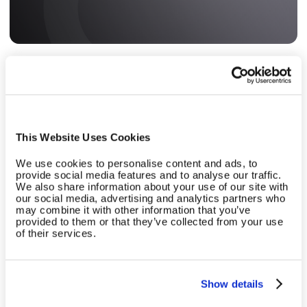
This Website Uses Cookies
Máquinas de cardio
We use cookies to personalise content and ads, to
provide social media features and to analyse our traffic.
Los principales proveedores de máquinas de cardio
We also share information about your use of our site with
our social media, advertising and analytics partners who
son compatibles con EGYM Cloud.
may combine it with other information that you’ve
provided to them or that they’ve collected from your use
of their services.
Más información
Show details
País