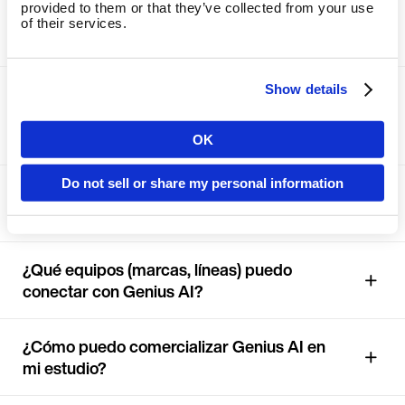
provided to them or that they’ve collected from your use
¿Qué máquinas de fuerza son las
of their services.
mejores para la evaluación de fuerza?
Show details
¿Genius AI también funciona con las
máquinas de fuerza EGYM en Modo
País
Circuito?
OK
Do not sell or share my personal information
¿Cómo reconoce Genius AI los equipos
Idioma
de mi club?
¿Qué equipos (marcas, líneas) puedo
conectar con Genius AI?
Continuar en E
¿Cómo puedo comercializar Genius AI en
mi estudio?