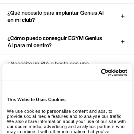
¿Qué necesito para implantar Genius AI
en mi club?
¿Cómo puedo conseguir EGYM Genius
AI para mi centro?
¿Necesito un BIA o basta con una
báscula básica?
¿Necesito máquinas EGYM Smart
Strength para Genius AI?
This Website Uses Cookies
We use cookies to personalise content and ads, to
¿Necesito un centro de evaluación de
provide social media features and to analyse our traffic.
fuerza independiente?
We also share information about your use of our site with
our social media, advertising and analytics partners who
may combine it with other information that you’ve